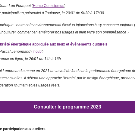
Jean-Lou Fourquet
(
Homo Conscientus
)
er participatif en présentiel à Toulouse, le 20/01 de 9h30 à 17h30
mérique : entre coût environnemental élevé et injonctions à s'y consacrer toujours 
ur culturel, comment en améliorer nos usages et bien vivre son omniprésence ?
briété énergétique appliquée aux lieux et événements culturels
 Pascal Lenormand
(
Incub'
)
rence en ligne, le 26/01 de 14h à 16h
al Lenormand
a mené en 2021 un travail de fond sur la performance énergétique d
ues actuelles. Il
défend une approche "terrain" par le design énergétique, prenant
dération l'humain et les usages réels.
Consulter le programme 2023
 participation aux ateliers :