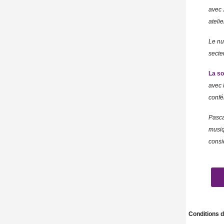
avec 
ateli
Le nu
secte
La so
avec
confé
Pasc
musiq
consi
Conditions de