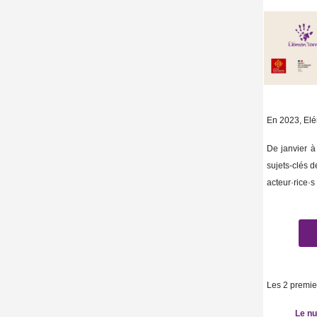
En 2023, Elém
De janvier à
sujets-clés 
acteur·rice·s
Les 2 premier
Le nu