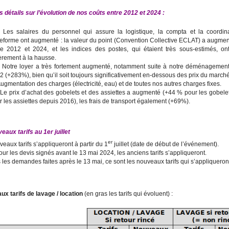
s détails sur l’évolution de nos coûts entre 2012 et 2024 :

Les salaires du personnel qui assure la logistique, la compta et la coordin
teforme ont augmenté : la valeur du point (Convention Collective ECLAT) a augme
re 2012 et 2024, et les indices des postes, qui étaient très sous-estimés, on
èrement à la hausse.

Notre loyer a très fortement augmenté, notamment suite à notre déménagement
2 (+283%), bien qu’il soit toujours significativement en-dessous des prix du marché
ugmentation des charges (électricité, eau) et de toutes nos autres charges fixes.

Le prix d’achat des gobelets et des assiettes a augmenté (+44 % pour les gobele
r les assiettes depuis 2016), les frais de transport également (+69%).
eaux tarifs au 1er juillet
er
eaux tarifs s’appliqueront à partir du 1
juillet (date de début de l’événement).
our les devis signés av
ant le
13
mai
2024
, les anciens ta
rifs s’appliqueront.
 les demandes faites après le 13 mai, ce sont les nouveaux tarifs qui s’appliqueron
ux tarifs de lavage / location
(en gras les tarifs qui évoluent) :