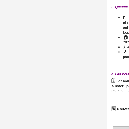
3. Quelque

pla
ent
lég

202
⚡
A

pou
4. Les nouv
🗓️
Les nouv
A noter :
p
Pour toutes
🆕
N
ouvea