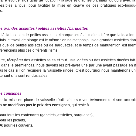
aire évoluer nos tarifs de location / lavage et d’adhésion, mais toujours avec l
essibles à tous, pour faciliter la mise en œuvre de ces pratiques éco-logiq
s.
es grandes assiettes / petites assiettes / barquettes
là, la location de petites assiettes et barquettes était moins chère que la lo
c
ation
Mais le travail de plonge est le même : on ne met pas plus de grandes assiettes da
 que de petites assiettes ou de barquettes, et le temps de manutention est
iden
fférencions plus
c
es différents items.
tre, récupérer des assiettes
sales et
tout juste vidées ou des assiettes rincées fai
 : dans le premier cas, nous devons
les
pré-lav
er
une par une avant passage en m
as le cas si l’on récupère la vaisselle rincée.
C’est pourquoi nous maintenons un
tenant s’ils sont rendus sales.
des consignes
iter la mise en place de vaisselle réutilisable sur vos événements
et son accepta
s ne modifions pas le prix des consignes
, qui reste à
pour tous les contenants (gobelets, assiettes, barquettes),
pour les pichets,
0€ pour les couverts.