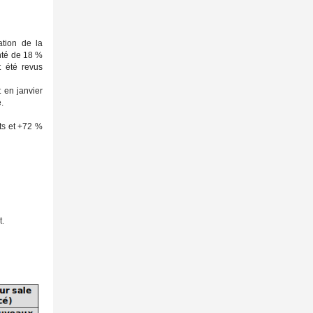
ation de la
nté de 18 %
t été revus
 en janvier
.
ts et +72 %
t.