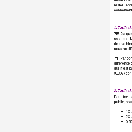
besoin de f
rester acc
événement
1. Tarifs d
🍽️
Jusque 
assiettes. 
de machine
nous ne di
🧽
Par con
différence
qui n’est p
0,10€ / con
2. Tarifs 
P
our facil
public
,
nou
1€ 
2€ 
0,5