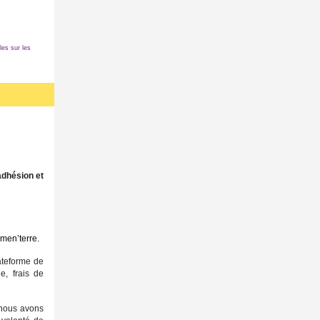
es sur les
'adhésion et
émen’terre.
lateforme de
le, frais de
 nous avons