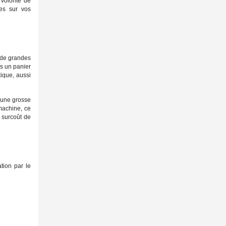
a volonté de
ues sur vos
 de grandes
ns un panier
tique
, aussi
t une grosse
achine, ce
 surcoût de
tion par le