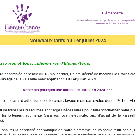
Elémen'terre
Association pour des pratiques éco-responsabl
événements en Occitanie
Nouveaux tarifs au 1er juillet 2024
à toutes et tous,
adhérent·es d'Elémen'terre
,
tre assemblée générale du 13 mai dernier, il a été décidé de
modifier les tarifs d
n/lavage
de la vaisselle avec application
au 1er juillet 2024.
Ahh mais pourquoi une hausse de tarifs en 2024 ???
re, l
es tarifs d’adhésion et de location / lavage n’ont pas évolué depuis 2012 à El
t de toutes les ressources et charges nécessaires pour faire fonctionner notre p
 lui fortement augmenté (salaires, loyer, électricité, prix d’achat de la vaissel
c).
r assurer la pérennité économique de notre plateforme de vaisselle réutilisable,