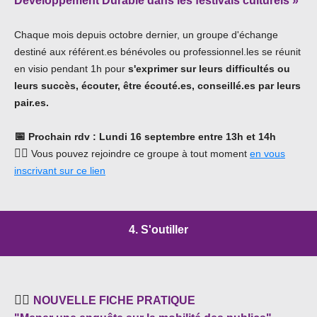
Développement Durable dans les festivals culturels »
Chaque mois depuis octobre dernier, un groupe d'échange
destiné aux référent.e
s bénévoles ou professionnel.les
se réunit
en visio pendant 1h pour
s'exprimer sur leurs difficultés ou
leurs succès, écouter, être écouté.es, conseillé.es
par leurs
pair.es.
📅
Prochain rdv
: Lundi 16 septembre entre 13h et 14h
👉🏾
Vous pouvez rejoindre ce groupe à tout moment
en vous
inscrivant sur ce lien
4. S'outiller
🕵️‍♀️
NOUVELLE FICHE PRATIQUE