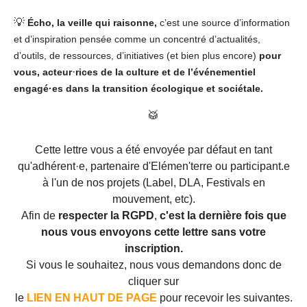
💡
É
cho, la veille
qui raisonne,
c’est une source d’information
et d’inspiration pensée comme un concentré d’actualités,
d’outils, de ressources, d’initiatives (et bien plus encore)
pour
·
vous, acteur
rices
de la culture et de l’événementiel
engagé·es dans la transition écologique et sociétale.
🥁
Cette lettre vous a été envoyée par défaut en tant
qu'adhérent
·
e, partenaire d'
Elémen'terre ou participant.e
à l'un de nos projets (Label, DLA, Festivals en
mouvement, etc).
Afin de
respecter la RGPD
,
c
'est la dernière fois que
nous vous envoyons cette lettre sans votre
inscription.
Si vous le souhaitez, n
ous vous demandons donc de
cliquer sur
le
LIEN EN HAUT DE PAGE
pour recevoir les suivantes.