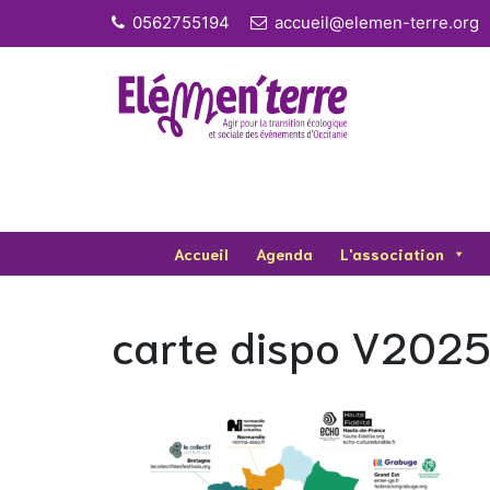
Skip
0562755194
accueil@elemen-terre.org
to
content
Accueil
Agenda
L'association
carte dispo V202