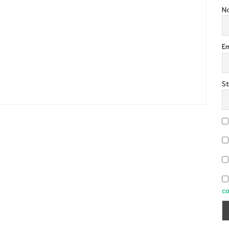
No
Em
St
co