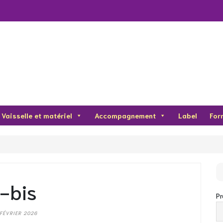
Vaisselle et matériel
Accompagnement
Label
For
1-bis
P
 FÉVRIER 2026