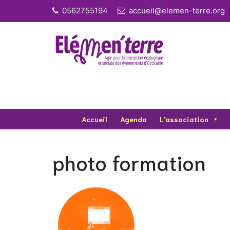
Skip
0562755194
accueil@elemen-terre.org
to
content
Accueil
Agenda
L'association
photo formation