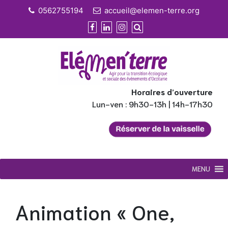
Skip
0562755194
accueil@elemen-terre.org
to
content
Horaires d’ouverture
Lun-ven : 9h30-13h | 14h-17h30
MENU
Animation « One,