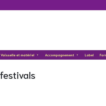
Vaisselle et matériel
Accompagnement
Label
For
estivals