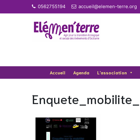
Skip
0562755194
accueil@elemen-terre.org
to
content
Accueil
Agenda
L'association
Enquete_mobilite_f