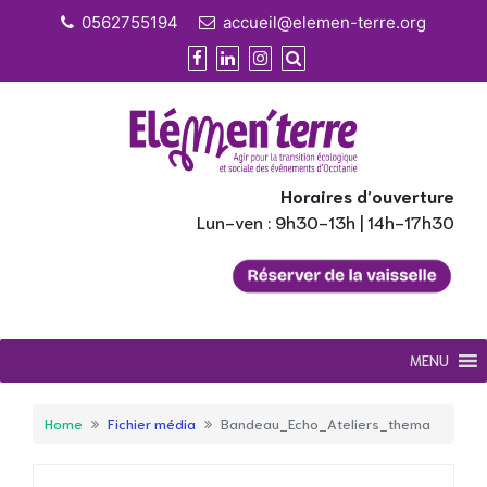
Skip
0562755194
accueil@elemen-terre.org
to
content
Horaires d’ouverture
Lun-ven : 9h30-13h | 14h-17h30
MENU
Home
Fichier média
Bandeau_Echo_Ateliers_thema