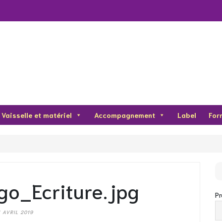
Vaisselle et matériel
Accompagnement
Label
For
o_Ecriture.jpg
P
1 AVRIL 2019