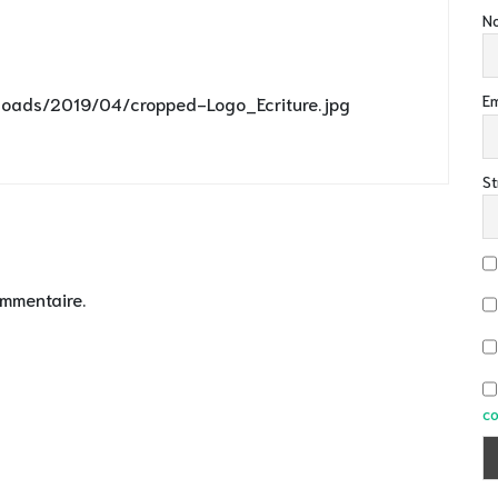
No
Em
ploads/2019/04/cropped-Logo_Ecriture.jpg
St
ommentaire.
co