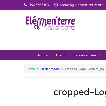
Skip
0562755194
accueil@elemen-terre.org
to
content
Accueil
Agenda
L'association
Home
Fichier média
cropped-Logo_Ecriture.jpg
cropped-Log
1