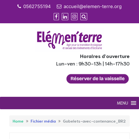
Skip
0562755194
accueil@elemen-terre.org
to
content
Horaires d’ouverture
Lun-ven : 9h30-13h | 14h-17h30
MENU
Home
Fichier média
Gobelets-avec-contenance_BR2