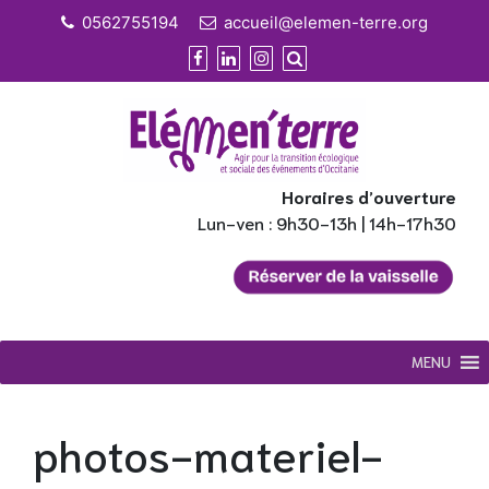
Skip
0562755194
accueil@elemen-terre.org
to
content
Horaires d’ouverture
Lun-ven : 9h30-13h | 14h-17h30
MENU
photos-materiel-