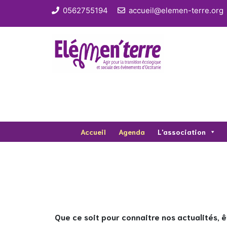
0562755194
accueil@elemen-terre.org
Accueil
Agenda
L'association
Que ce soit pour connaitre nos actualités, ê