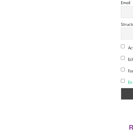
Email
Struct
Act
Ech
Fo
En
R