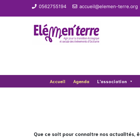
0562755194
accueil@elemen-terre.org
Accueil
Agenda
L'association
Que ce soit pour connaitre nos actualités, ê