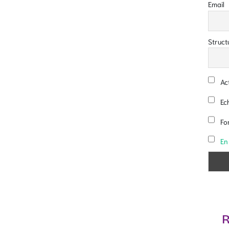
Email
Struct
Act
Ech
Fo
En
R