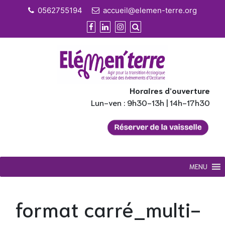
Skip
0562755194
accueil@elemen-terre.org
to
content
Horaires d’ouverture
Lun-ven : 9h30-13h | 14h-17h30
MENU
format carré_multi-