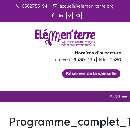
Skip
0562755194
accueil@elemen-terre.org
to
content
Horaires d’ouverture
Lun-ven : 9h30-13h | 14h-17h30
MENU
Programme_complet_