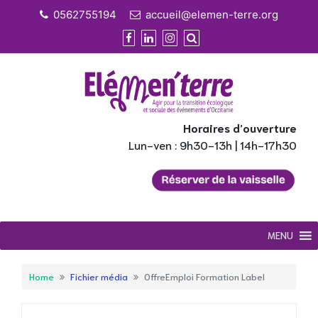
Skip
0562755194
accueil@elemen-terre.org
to
content
Horaires d’ouverture
Lun-ven : 9h30-13h | 14h-17h30
MENU
Home
Fichier média
OffreEmploi Formation Label