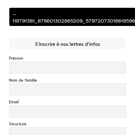
←
118791381_678601302865209_5797207301661959
S’inscrire à nos lettres d’infos
Prénom
Nom de famille
Email
Structure