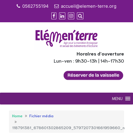
Skip
0562755194
accueil@elemen-terre.org
to
content
Horaires d’ouverture
Lun-ven : 9h30-13h | 14h-17h30
MENU
Home
Fichier média
118791381_678601302865209_5797207301661959660_n