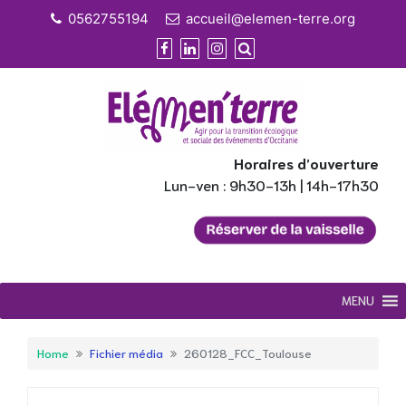
Skip
0562755194
accueil@elemen-terre.org
to
content
Horaires d’ouverture
Lun-ven : 9h30-13h | 14h-17h30
MENU
Home
Fichier média
260128_FCC_Toulouse