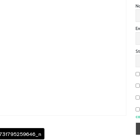
No
Em
St
co
731795259646_n