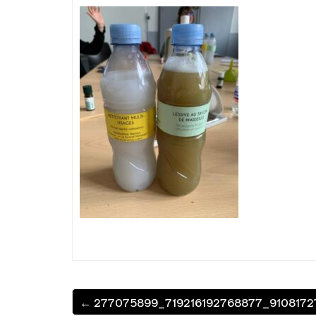
← 277075899_719216192768877_9108172