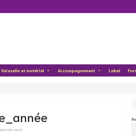
Vaisselle et matériel
Accompagnement
Label
For
e_année
P
JANVIER 2023