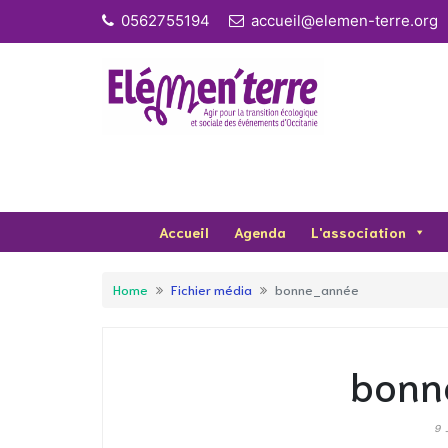
Skip
0562755194
accueil@elemen-terre.org
to
content
Accueil
Agenda
L'association
Home
Fichier média
bonne_année
bonn
9 