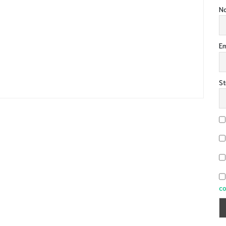
No
Em
St
co