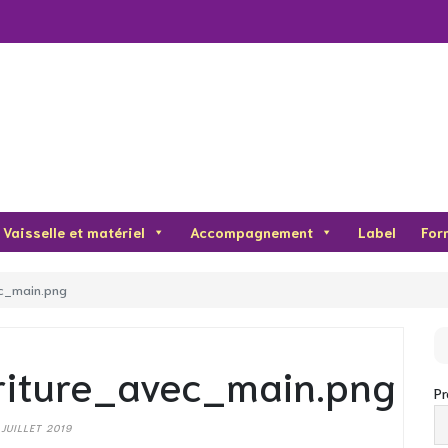
Vaisselle et matériel
Accompagnement
Label
For
c_main.png
iture_avec_main.png
P
 JUILLET 2019