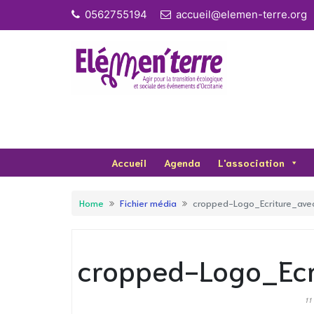
Skip
0562755194
accueil@elemen-terre.org
to
content
Accueil
Agenda
L'association
Home
Fichier média
cropped-Logo_Ecriture_ave
cropped-Logo_Ecr
11