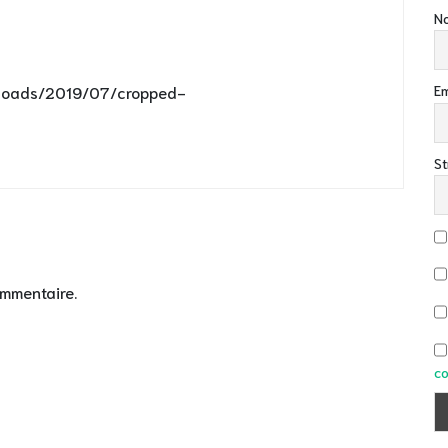
No
ploads/2019/07/cropped-
Em
St
ommentaire.
co