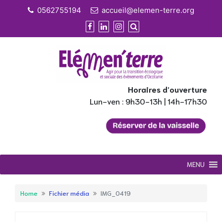
Skip
0562755194
accueil@elemen-terre.org
to
content
Horaires d’ouverture
Lun-ven : 9h30-13h | 14h-17h30
MENU
Home
Fichier média
IMG_0419