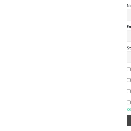
No
Em
St
co