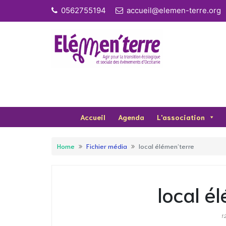
Skip
0562755194
accueil@elemen-terre.org
to
content
Accueil
Agenda
L'association
Home
Fichier média
local élémen’terre
local é
1