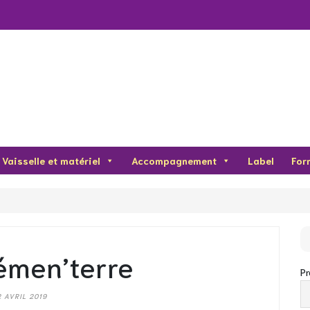
Vaisselle et matériel
Accompagnement
Label
For
lémen’terre
P
2 AVRIL 2019