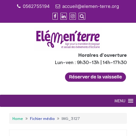
Skip
0562755194
accueil@elemen-terre.org
to
content
Horaires d’ouverture
Lun-ven : 9h30-13h | 14h-17h30
MENU
Home
Fichier média
IMG_3127