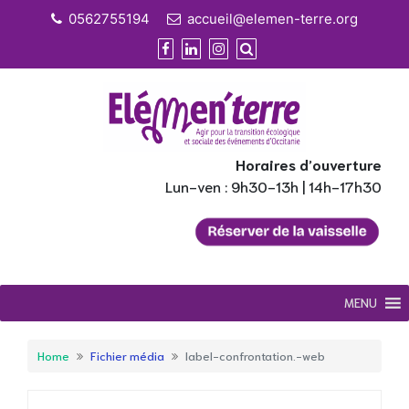
Skip
0562755194
accueil@elemen-terre.org
to
content
Horaires d’ouverture
Lun-ven : 9h30-13h | 14h-17h30
MENU
Home
Fichier média
label-confrontation.-web