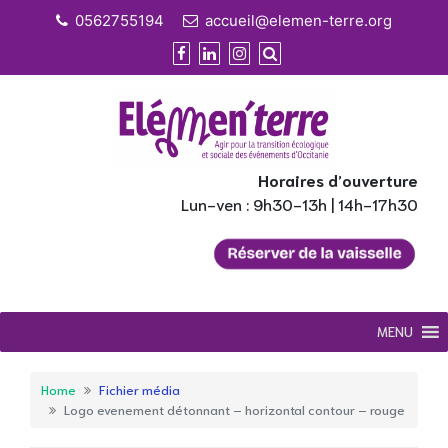
Skip
0562755194
accueil@elemen-terre.org
to
content
Horaires d’ouverture
Lun-ven : 9h30-13h | 14h-17h30
MENU
Home
Fichier média
Logo evenement détonnant – horizontal contour – rouge