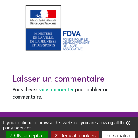
Laisser un commentaire
Vous devez
vous connecter
pour publier un
commentaire.
Mentions légales
If you continue to browse this website, you are allowing all third-
X
Politique de confidentialité
party services
WordPress
Di eCommerce
Theme
OK, accept all
Deny all cookies
Personalize