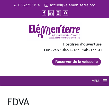
Skip
0562755194
accueil@elemen-terre.org
to
content
Horaires d’ouverture
Lun-ven : 9h30-13h | 14h-17h30
MENU
FDVA