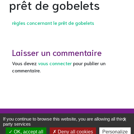
prêt de gobelets
règles concernant le prêt de gobelets
Laisser un commentaire
Vous devez
vous connecter
pour publier un
commentaire.
Mentions légales
If you continue to browse this website, you are allowing all third-
X
Politique de confidentialité
party services
WordPress
Di eCommerce
Theme
OK, accept all
Deny all cookies
Personalize