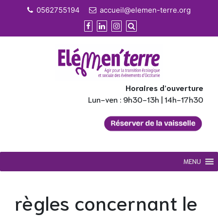
Skip
0562755194
accueil@elemen-terre.org
to
content
Horaires d’ouverture
Lun-ven : 9h30-13h | 14h-17h30
MENU
règles concernant le