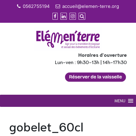
Skip
0562755194
accueil@elemen-terre.org
to
content
Horaires d’ouverture
Lun-ven : 9h30-13h | 14h-17h30
MENU
gobelet_60cl