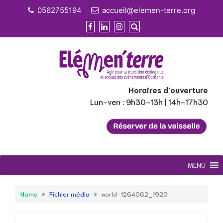
Skip
0562755194
accueil@elemen-terre.org
to
content
Horaires d’ouverture
Lun-ven : 9h30-13h | 14h-17h30
MENU
Home
Fichier média
world-1264062_1920